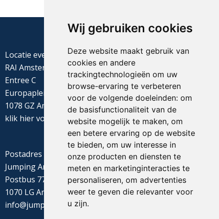
Wij gebruiken cookies
Deze website maakt gebruik van
Locatie evenement
cookies en andere
RAI Amsterdam
trackingtechnologieën om uw
Entree C
browse-ervaring te verbeteren
Europaplein 22
voor de volgende doeleinden:
om
1078 GZ Amsterdam
de basisfunctionaliteit van de
klik
hier
voor de routebeschrijving
website mogelijk te maken
,
om
een betere ervaring op de website
te bieden
,
om uw interesse in
Postadres
onze producten en diensten te
Jumping Amsterdam
meten en marketinginteracties te
Postbus 77655
personaliseren
,
om advertenties
weer te geven die relevanter voor
1070 LG Amsterdam
u zijn
.
info@jumpingamsterdam.nl