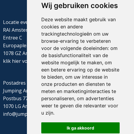
Wij gebruiken cookies
Deze website maakt gebruik van
Locatie evenement
cookies en andere
RAI Amsterdam
trackingtechnologieën om uw
Entree C
browse-ervaring te verbeteren
Europaplein 22
voor de volgende doeleinden:
om
1078 GZ Amsterdam
de basisfunctionaliteit van de
klik
hier
voor de routebeschrijving
website mogelijk te maken
,
om
een betere ervaring op de website
te bieden
,
om uw interesse in
Postadres
onze producten en diensten te
Jumping Amsterdam
meten en marketinginteracties te
Postbus 77655
personaliseren
,
om advertenties
weer te geven die relevanter voor
1070 LG Amsterdam
u zijn
.
info@jumpingamsterdam.nl
Ik ga akkoord