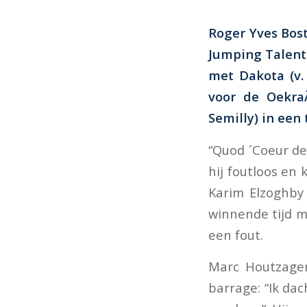
Roger Yves Bost
Jumping Talent 
met Dakota (v.
voor de Oekra
Semilly) in een 
“Quod ´Coeur de
hij foutloos en 
Karim Elzoghby
winnende tijd m
een fout.
Marc Houtzager
barrage: “Ik dac