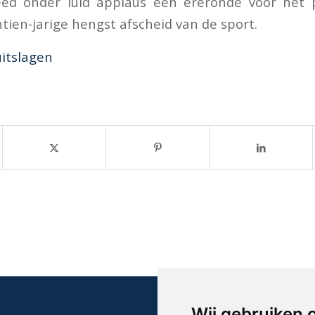
reed onder luid applaus een ereronde voor het 
ien-jarige hengst afscheid van de sport.
uitslagen
Wij gebruiken 