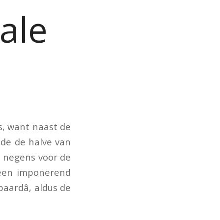
ale
s, want naast de
nde de halve van
e negens voor de
 een imponerend
ardâ, aldus de