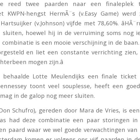
re reed twee paarden naar een finaleplek t
t KWPN-hengst HermÃ¨s (v.Easy Game) werd
artsuijker (v.Johnson) vijfde met 78,60%. âHÃ¨r
 sluiten, hoewel hij in de verruiming soms nog 
combinatie is een mooie verschijning in de baan.
rgesteld en liet een constante verrichting zien, 
chterbeen mogen zijn.â
behaalde Lotte Meulendijks een finale ticke
 Hennessey toont veel souplesse, heeft een goe
mag in de galop nog meer sluiten.
v.Don Schufro), gereden door Mara de Vries, is ee
laas had deze combinatie een paar storingen in
een paard waar we wel goede verwachtingen van 
msterdam komen er volgens ons vijf paarden in d