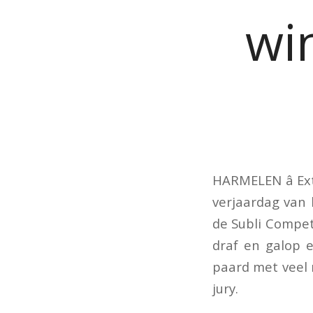
wi
HARMELEN â Ex
verjaardag van 
de Subli Compet
draf en galop 
paard met veel 
jury.