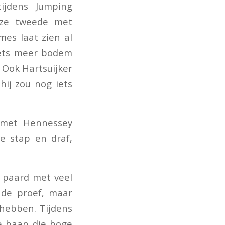
ijdens Jumping
 ze tweede met
mes laat zien al
iets meer bodem
 Ook Hartsuijker
hij zou nog iets
t met Hennessey
de stap en draf,
n paard met veel
 de proef, maar
hebben. Tijdens
e baan die hoge