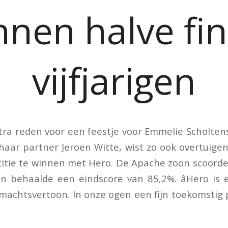
nnen halve fin
vijfjarigen
tra reden voor een feestje voor Emmelie Scholten
haar partner Jeroen Witte, wist zo ook overtuige
itie te winnen met Hero. De Apache zoon scoord
en behaalde een eindscore van 85,2%. âHero is
machtsvertoon. In onze ogen een fijn toekomstig pa