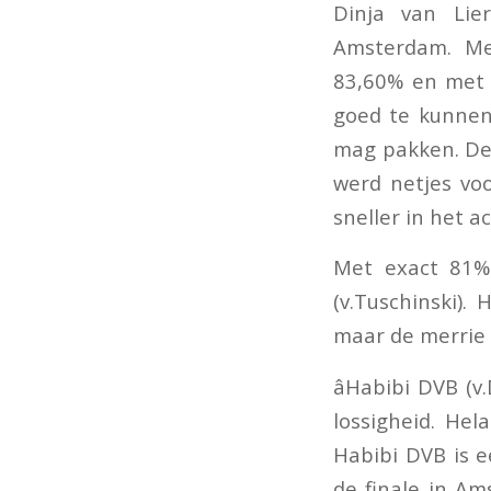
Dinja van Lie
Amsterdam. Me
83,60% en met H
goed te kunnen
mag pakken. De 
werd netjes voo
sneller in het a
Met exact 81% 
(v.Tuschinski).
maar de merrie 
âHabibi DVB (
lossigheid. He
Habibi DVB is 
de finale in A