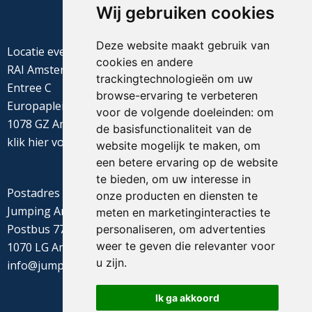
Wij gebruiken cookies
Deze website maakt gebruik van
Locatie evenement
cookies en andere
RAI Amsterdam
trackingtechnologieën om uw
Entree C
browse-ervaring te verbeteren
Europaplein 22
voor de volgende doeleinden:
om
1078 GZ Amsterdam
de basisfunctionaliteit van de
klik
hier
voor de routebeschrijving
website mogelijk te maken
,
om
een betere ervaring op de website
te bieden
,
om uw interesse in
Postadres
onze producten en diensten te
Jumping Amsterdam
meten en marketinginteracties te
Postbus 77655
personaliseren
,
om advertenties
weer te geven die relevanter voor
1070 LG Amsterdam
u zijn
.
info@jumpingamsterdam.nl
Ik ga akkoord