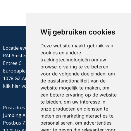
Wij gebruiken cookies
Deze website maakt gebruik van
Locatie evenement
cookies en andere
RAI Amsterdam
trackingtechnologieën om uw
Entree C
browse-ervaring te verbeteren
Europaplein 22
voor de volgende doeleinden:
om
1078 GZ Amsterdam
de basisfunctionaliteit van de
klik
hier
voor de routebeschrijving
website mogelijk te maken
,
om
een betere ervaring op de website
te bieden
,
om uw interesse in
Postadres
onze producten en diensten te
Jumping Amsterdam
meten en marketinginteracties te
Postbus 77655
personaliseren
,
om advertenties
weer te geven die relevanter voor
1070 LG Amsterdam