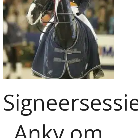
Signeersessi
Anky om