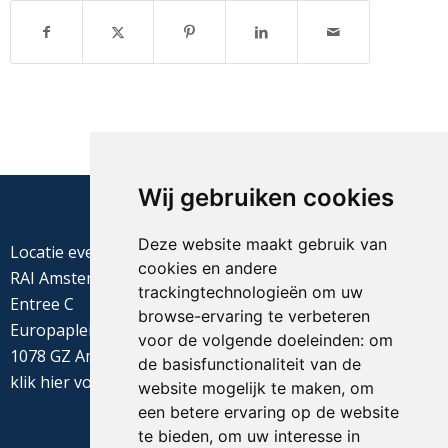
Wij gebruiken cookies
Deze website maakt gebruik van
Locatie evenement
cookies en andere
RAI Amsterdam
trackingtechnologieën om uw
Entree C
browse-ervaring te verbeteren
Europaplein 22
voor de volgende doeleinden:
om
1078 GZ Amsterdam
de basisfunctionaliteit van de
klik
hier
voor de routebeschrijving
website mogelijk te maken
,
om
een betere ervaring op de website
te bieden
,
om uw interesse in