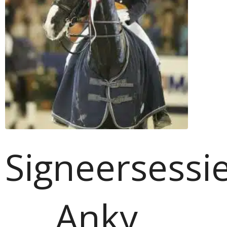
Signeersessi
Anky