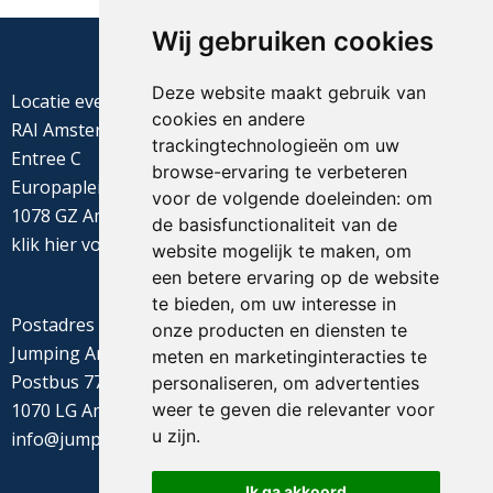
Wij gebruiken cookies
Deze website maakt gebruik van
Locatie evenement
cookies en andere
RAI Amsterdam
trackingtechnologieën om uw
Entree C
browse-ervaring te verbeteren
Europaplein 22
voor de volgende doeleinden:
om
1078 GZ Amsterdam
de basisfunctionaliteit van de
klik
hier
voor de routebeschrijving
website mogelijk te maken
,
om
een betere ervaring op de website
te bieden
,
om uw interesse in
Postadres
onze producten en diensten te
Jumping Amsterdam
meten en marketinginteracties te
Postbus 77655
personaliseren
,
om advertenties
weer te geven die relevanter voor
1070 LG Amsterdam
u zijn
.
info@jumpingamsterdam.nl
Ik ga akkoord