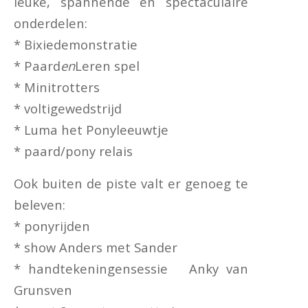
leuke, spannende en spectaculaire
onderdelen:
* Bixiedemonstratie
* Paard
en
Leren spel
* Minitrotters
* voltigewedstrijd
* Luma het Ponyleeuwtje
* paard/pony relais
Ook buiten de piste valt er genoeg te
beleven:
* ponyrijden
* show Anders met Sander
* handtekeningensessie Anky van
Grunsven