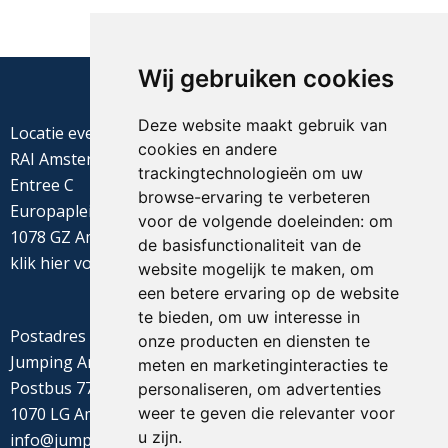
Wij gebruiken cookies
Deze website maakt gebruik van
Locatie evenement
cookies en andere
RAI Amsterdam
trackingtechnologieën om uw
Entree C
browse-ervaring te verbeteren
Europaplein 22
voor de volgende doeleinden:
om
1078 GZ Amsterdam
de basisfunctionaliteit van de
klik
hier
voor de routebeschrijving
website mogelijk te maken
,
om
een betere ervaring op de website
te bieden
,
om uw interesse in
Postadres
onze producten en diensten te
Jumping Amsterdam
meten en marketinginteracties te
Postbus 77655
personaliseren
,
om advertenties
weer te geven die relevanter voor
1070 LG Amsterdam
u zijn
.
info@jumpingamsterdam.nl