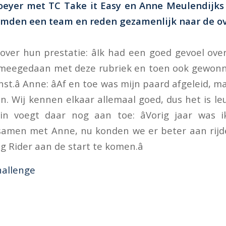
Koeyer met TC Take it Easy en Anne Meulendijks
mden een team en reden gezamenlijk naar de o
over hun prestatie: âIk had een goed gevoel ove
 meegedaan met deze rubriek en toen ook gewonn
nst.â Anne: âAf en toe was mijn paard afgeleid, m
en. Wij kennen elkaar allemaal goed, dus het is l
smin voegt daar nog aan toe: âVorig jaar was 
samen met Anne, nu konden we er beter aan rijd
g Rider aan de start te komen.â
hallenge