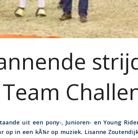
annende strijd
 Team Challe
taande uit een pony-, Junioren- en Young Ride
ar op in een kÃ¼r op muziek. Lisanne Zoutendi