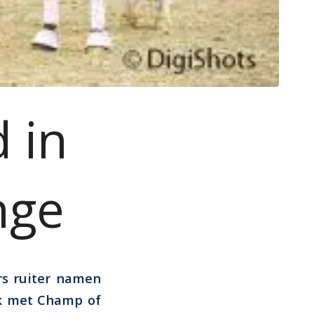
 in
nge
rs ruiter namen
jk met Champ of