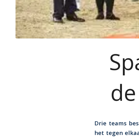
Sp
de
Drie teams bes
het tegen elka