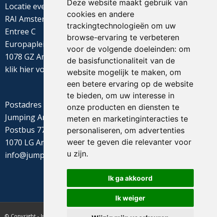
Deze website maakt gebruik van
Locatie evenement
cookies en andere
RAI Amsterdam
trackingtechnologieën om uw
Entree C
browse-ervaring te verbeteren
Europaplein 22
voor de volgende doeleinden:
om
1078 GZ Amsterdam
de basisfunctionaliteit van de
klik
hier
voor de routebeschrijving
website mogelijk te maken
,
om
een betere ervaring op de website
te bieden
,
om uw interesse in
Postadres
onze producten en diensten te
Jumping Amsterdam
meten en marketinginteracties te
Postbus 77655
personaliseren
,
om advertenties
weer te geven die relevanter voor
1070 LG Amsterdam
u zijn
.
info@jumpingamsterdam.nl
Ik ga akkoord
Ik weiger
© Copyright - Jumping Amsterdam - website realisatie CyberNed