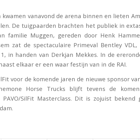
n kwamen vanavond de arena binnen en lieten A
llen. De tuigpaarden brachten het publiek in exta
van familie Muggen, gereden door Henk Hammer
isem zat de spectaculaire Primeval Bentley VDL,
11, in handen van Derkjan Mekkes. In de ereron
aast elkaar er een waar festijn van in de RAI.
ilFit voor de komende jaren de nieuwe sponsor va
Anemone Horse Trucks blijft tevens de kome
PAVO/SilFit Masterclass. Dit is zojuist bekend
rdam.