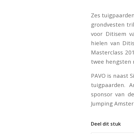
Zes tuigpaarde
grondvesten tri
voor Ditisem 
hielen van Dit
Masterclass 20
twee hengsten n
PAVO is naast S
tuigpaarden. 
sponsor van de 
Jumping Amste
Deel dit stuk