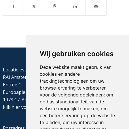
Wij gebruiken cookies
Deze website maakt gebruik van
Locatie evenement
cookies en andere
RAI Amsterdam
trackingtechnologieën om uw
Entree C
browse-ervaring te verbeteren
Europaplein 22
voor de volgende doeleinden:
om
1078 GZ Amsterdam
de basisfunctionaliteit van de
klik
hier
voor de routebeschrijving
website mogelijk te maken
,
om
een betere ervaring op de website
te bieden
,
om uw interesse in
Postadres