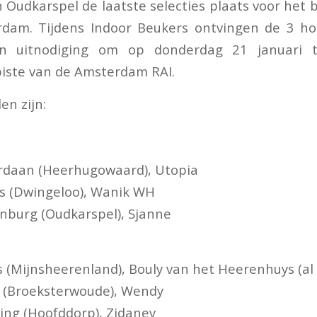
n Oudkarspel de laatste selecties plaats voor het 
dam. Tijdens Indoor Beukers ontvingen de 3 ho
n uitnodiging om op donderdag 21 januari t
piste van de Amsterdam RAI.
en zijn:
ardaan (Heerhugowaard), Utopia
es (Dwingeloo), Wanik WH
nburg (Oudkarspel), Sjanne
s (Mijnsheerenland), Bouly van het Heerenhuys (al 
s (Broeksterwoude), Wendy
ng (Hoofddorp), Zidaney