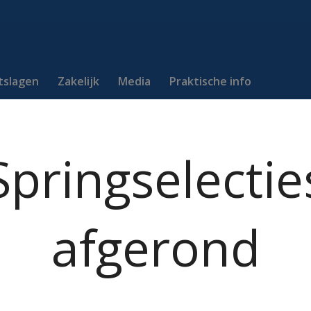
itslagen
Zakelijk
Media
Praktische info
Springselectie
afgerond