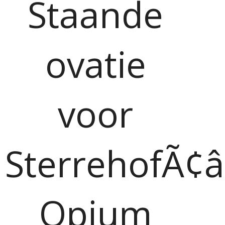
Staande
ovatie
voor
SterrehofÃ¢â
Opium