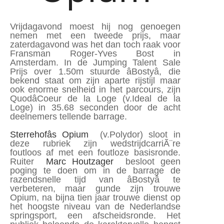
Vrijdagavond moest hij nog genoegen
nemen met een tweede prijs, maar
zaterdagavond was het dan toch raak voor
Fransman Roger-Yves Bost in
Amsterdam. In de Jumping Talent Sale
Prijs over 1.50m stuurde âBostyâ, die
bekend staat om zijn aparte rijstijl maar
ook enorme snelheid in het parcours, zijn
QuodâCoeur de la Loge (v.Ideal de la
Loge) in 35.68 seconden door de acht
deelnemers tellende barrage.
Sterrehofâs Opium
(v.Polydor) sloot in
deze rubriek zijn wedstrijdcarriÃ¨re
foutloos af met een foutloze basisronde.
Ruiter
Marc Houtzager
besloot geen
poging te doen om in de barrage de
razendsnelle tijd van âBostyâ te
verbeteren, maar gunde zijn trouwe
Opium, na bijna tien jaar trouwe dienst op
het hoogste niveau van de Nederlandse
springsport, een afscheidsronde. Het