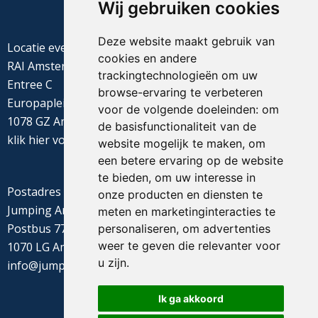
Wij gebruiken cookies
Deze website maakt gebruik van
Locatie evenement
cookies en andere
RAI Amsterdam
trackingtechnologieën om uw
Entree C
browse-ervaring te verbeteren
Europaplein 22
voor de volgende doeleinden:
om
1078 GZ Amsterdam
de basisfunctionaliteit van de
klik
hier
voor de routebeschrijving
website mogelijk te maken
,
om
een betere ervaring op de website
te bieden
,
om uw interesse in
Postadres
onze producten en diensten te
Jumping Amsterdam
meten en marketinginteracties te
Postbus 77655
personaliseren
,
om advertenties
weer te geven die relevanter voor
1070 LG Amsterdam
u zijn
.
info@jumpingamsterdam.nl
Ik ga akkoord