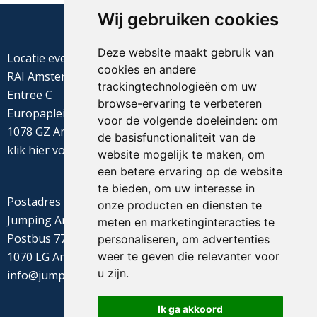
Wij gebruiken cookies
Deze website maakt gebruik van
Locatie evenement
cookies en andere
RAI Amsterdam
trackingtechnologieën om uw
Entree C
browse-ervaring te verbeteren
Europaplein 22
voor de volgende doeleinden:
om
1078 GZ Amsterdam
de basisfunctionaliteit van de
klik
hier
voor de routebeschrijving
website mogelijk te maken
,
om
een betere ervaring op de website
te bieden
,
om uw interesse in
Postadres
onze producten en diensten te
Jumping Amsterdam
meten en marketinginteracties te
Postbus 77655
personaliseren
,
om advertenties
weer te geven die relevanter voor
1070 LG Amsterdam
u zijn
.
info@jumpingamsterdam.nl
Ik ga akkoord