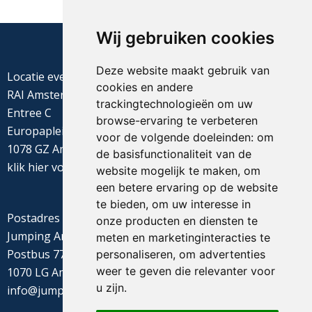
Wij gebruiken cookies
Deze website maakt gebruik van
Locatie evenement
cookies en andere
RAI Amsterdam
trackingtechnologieën om uw
Entree C
browse-ervaring te verbeteren
Europaplein 22
voor de volgende doeleinden:
om
1078 GZ Amsterdam
de basisfunctionaliteit van de
klik
hier
voor de routebeschrijving
website mogelijk te maken
,
om
een betere ervaring op de website
te bieden
,
om uw interesse in
Postadres
onze producten en diensten te
Jumping Amsterdam
meten en marketinginteracties te
Postbus 77655
personaliseren
,
om advertenties
weer te geven die relevanter voor
1070 LG Amsterdam
u zijn
.
info@jumpingamsterdam.nl