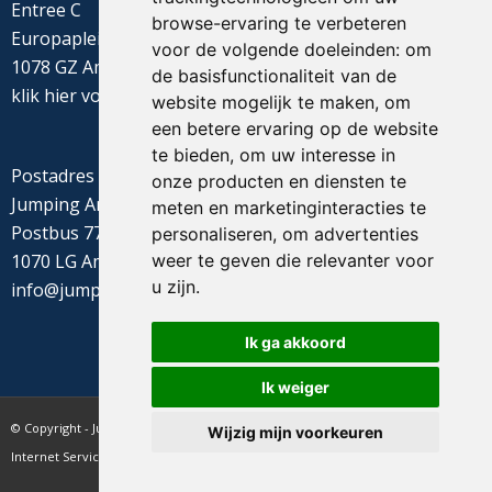
Entree C
browse-ervaring te verbeteren
Europaplein 22
voor de volgende doeleinden:
om
1078 GZ Amsterdam
de basisfunctionaliteit van de
klik
hier
voor de routebeschrijving
website mogelijk te maken
,
om
een betere ervaring op de website
te bieden
,
om uw interesse in
Postadres
onze producten en diensten te
Jumping Amsterdam
meten en marketinginteracties te
Postbus 77655
personaliseren
,
om advertenties
1070 LG Amsterdam
weer te geven die relevanter voor
u zijn
.
info@jumpingamsterdam.nl
Ik ga akkoord
Ik weiger
© Copyright - Jumping Amsterdam - website realisatie CyberNed
Wijzig mijn voorkeuren
Internet Services