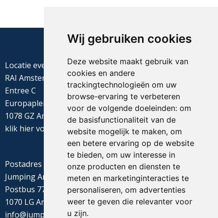
Wij gebruiken cookies
Deze website maakt gebruik van
Locatie evenement
cookies en andere
RAI Amsterdam
trackingtechnologieën om uw
Entree C
browse-ervaring te verbeteren
Europaplein 22
voor de volgende doeleinden:
om
1078 GZ Amsterdam
de basisfunctionaliteit van de
klik
hier
voor de routebeschrijving
website mogelijk te maken
,
om
een betere ervaring op de website
te bieden
,
om uw interesse in
Postadres
onze producten en diensten te
Jumping Amsterdam
meten en marketinginteracties te
Postbus 77655
personaliseren
,
om advertenties
1070 LG Amsterdam
weer te geven die relevanter voor
u zijn
.
info@jumpingamsterdam.nl