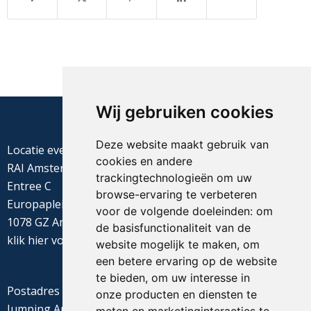
Wij gebruiken cookies
Deze website maakt gebruik van
Locatie evenement
cookies en andere
RAI Amsterdam
trackingtechnologieën om uw
Entree C
browse-ervaring te verbeteren
Europaplein 22
voor de volgende doeleinden:
om
1078 GZ Amsterdam
de basisfunctionaliteit van de
klik
hier
voor de routebeschrijving
website mogelijk te maken
,
om
een betere ervaring op de website
te bieden
,
om uw interesse in
Postadres
onze producten en diensten te
Jumping Amsterdam