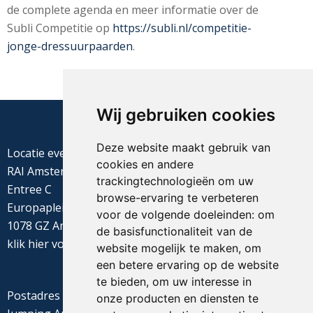
de complete agenda en meer informatie over de
Subli Competitie op
https://subli.nl/competitie-
jonge-dressuurpaarden
.
Wij gebruiken cookies
Deze website maakt gebruik van
Locatie evenement
cookies en andere
RAI Amsterdam
trackingtechnologieën om uw
Entree C
browse-ervaring te verbeteren
Europaplein 22
voor de volgende doeleinden:
om
1078 GZ Amsterdam
de basisfunctionaliteit van de
klik
hier
voor de routebeschrijving
website mogelijk te maken
,
om
een betere ervaring op de website
te bieden
,
om uw interesse in
Postadres
onze producten en diensten te