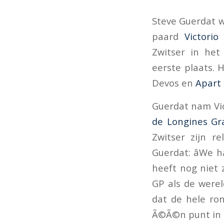
Steve Guerdat w
paard
Victorio
Zwitser in he
eerste plaats. H
Devos en
Apart
Guerdat nam Vic
de Longines Gr
Zwitser zijn r
Guerdat: âWe 
heeft nog niet 
GP als de wereld
dat de hele ron
Ã©Ã©n punt in h