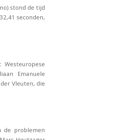
ino) stond de tijd
 32,41 seconden,
et Westeuropese
liaan Emanuele
der Vleuten, die
in de problemen
n. Marc Houtzager