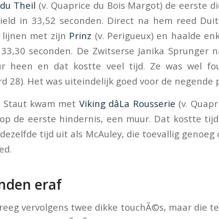
 du Theil
(v. Quaprice du Bois Margot) de eerste di
ield in 33,52 seconden. Direct na hem reed Duit
lijnen met zijn
Prinz
(v. Perigueux) en haalde en
f: 33,30 seconden. De Zwitserse Janika Sprunger
r heen en dat kostte veel tijd. Ze was wel f
rd 28). Het was uiteindelijk goed voor de negende p
n Staut kwam met
Viking dâLa Rousserie
(v. Quapr
op de eerste hindernis, een muur. Dat kostte tij
dezelfde tijd uit als McAuley, die toevallig genoe
ed.
nden eraf
reeg vervolgens twee dikke touchÃ©s, maar die tel