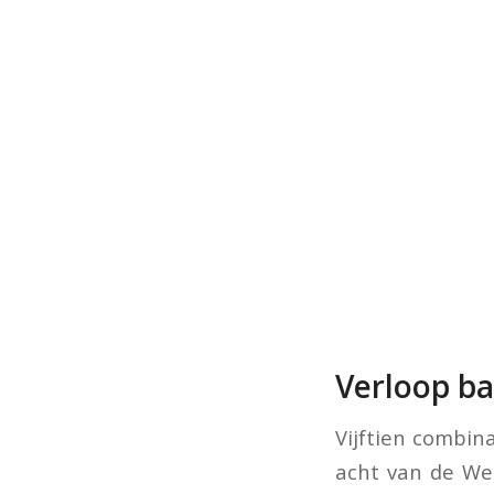
Verloop b
Vijftien combin
acht van de Wes