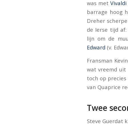
was met
Vivaldi
barrage hoog h
Dreher scherpe 
de Ierse tijd a
lijn om de muu
Edward
(v. Edwa
Fransman Kevi
wat vreemd uit 
toch op precies 
van Quaprice re
Twee seco
Steve Guerdat k