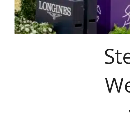
St
We