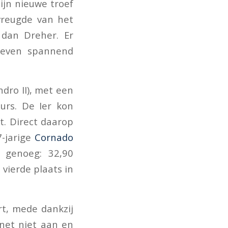
jn nieuwe troef
 vreugde van het
 dan Dreher. Er
 even spannend
ndro II), met een
urs. De Ier kon
t. Direct daarop
-jarige
Cornado
 genoeg: 32,90
vierde plaats in
rt, mede dankzij
net niet aan en