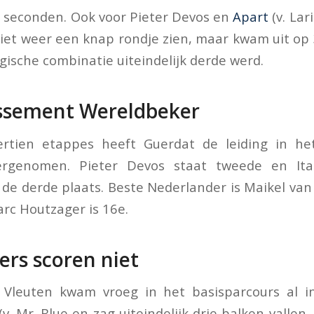
94 seconden. Ook voor Pieter Devos en
Apart
(v. Lar
 liet weer een knap rondje zien, maar kwam uit op
ische combinatie uiteindelijk derde werd.
ssement Wereldbeker
ertien etappes heeft Guerdat de leiding in h
ergenomen. Pieter Devos staat tweede en Ita
de derde plaats. Beste Nederlander is Maikel van 
arc Houtzager is 16e.
rs scoren niet
 Vleuten kwam vroeg in het basisparcours al 
(v. Mr. Blue en zag uiteindelijk drie balken valle