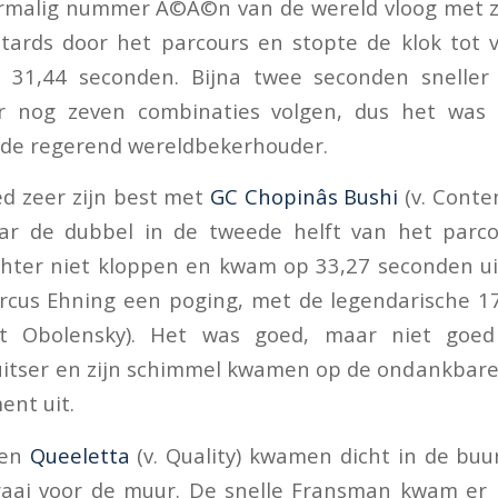
rmalig nummer Ã©Ã©n van de wereld vloog met zi
otards door het parcours en stopte de klok tot
p 31,44 seconden. Bijna twee seconden sneller
r nog zeven combinaties volgen, dus het was
 de regerend wereldbekerhouder.
d zeer zijn best met
GC Chopinâs Bushi
(v. Conte
ar de dubbel in de tweede helft van het parco
chter niet kloppen en kwam op 33,27 seconden ui
cus Ehning een poging, met de legendarische 17
t Obolensky). Het was goed, maar niet goed
itser en zijn schimmel kwamen op de ondankbare 
ent uit.
 en
Queeletta
(v. Quality) kwamen dicht in de buu
raai voor de muur. De snelle Fransman kwam er 