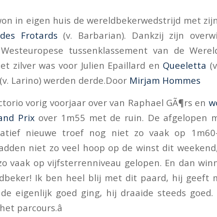
on in eigen huis de wereldbekerwedstrijd met zijn
 des Frotards
(v. Barbarian). Dankzij zijn overw
t Westeuropese tussenklassement van de Werel
et zilver was voor Julien Epaillard en
Queeletta
(v
(v. Larino) werden derde.Door
Mirjam Hommes
torio vorig voorjaar over van Raphael GÃ¶rs en
w
and Prix
over 1m55 met de ruin. De afgelopen 
elatief nieuwe troef nog niet zo vaak op 1m60-
hadden niet zo veel hoop op de winst dit weekend
zo vaak op vijfsterrenniveau gelopen. En dan wi
beker! Ik ben heel blij met dit paard, hij geeft 
de eigenlijk goed ging, hij draaide steeds goed.
et parcours.â