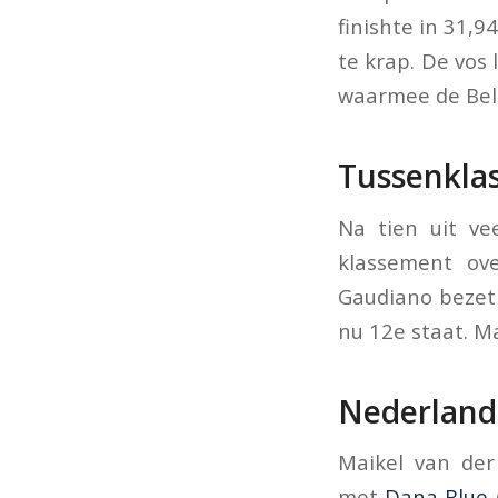
finishte in 31,
te krap. De vos
waarmee de Belg
Tussenkla
Na tien uit ve
klassement ov
Gaudiano bezet 
nu 12e staat. M
Nederlande
Maikel van der
met
Dana Blue