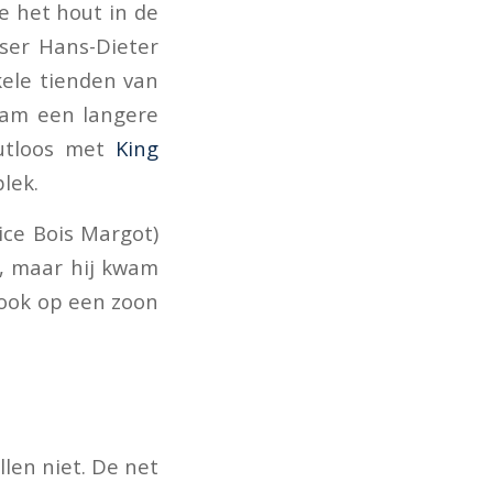
e het hout in de
ser Hans-Dieter
kele tienden van
 nam een langere
outloos met
King
lek.
ice Bois Margot)
d, maar hij kwam
g ook op een zoon
len niet. De net