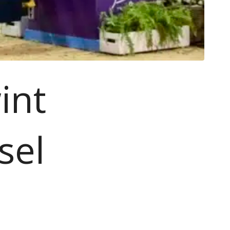
int
sel
d