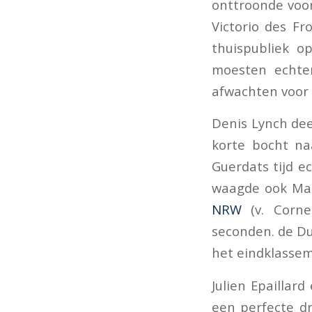
onttroonde voo
Victorio des Fr
thuispubliek o
moesten echte
afwachten voor
Denis Lynch dee
korte bocht na
Guerdats tijd e
waagde ook Mar
NRW
(v. Corne
seconden. de Du
het eindklassem
Julien Epaillard
een perfecte d