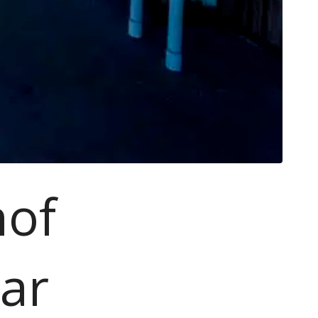
hof
ar