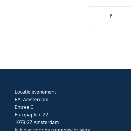
Locatie evenement
RAI Amsterdam
Entree C
Europaplein 22
1078 GZ Amsterdam
klik
hier
voor de routebeschrijving