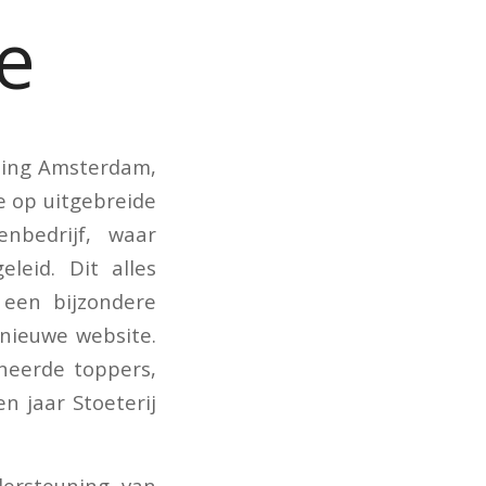
e
ping Amsterdam,
e op uitgebreide
nbedrijf, waar
leid. Dit alles
 een bijzondere
 nieuwe website.
neerde toppers,
n jaar Stoeterij
ersteuning van