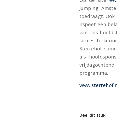
Jumping Amste
toedraagt. Ook d
nspeet een bela
van ons hoofds
succes te kunn
Sterrehof sam
als hoofdspon
vrijdagochtend 
programma.
www.sterrehof.n
Deel dit stuk