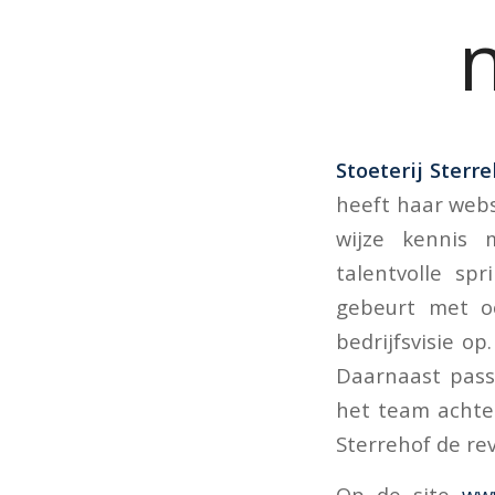
Stoeterij Sterr
heeft haar webs
wijze kennis 
talentvolle sp
gebeurt met oo
bedrijfsvisie o
Daarnaast pass
het team achter
Sterrehof de re
Op de site
www