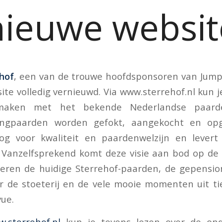
nieuwe websit
ehof
, een van de trouwe hoofdsponsoren van Jum
ite volledig vernieuwd. Via www.sterrehof.nl kun j
maken met het bekende Nederlandse paarde
ringpaarden worden gefokt, aangekocht en opge
g voor kwaliteit en paardenwelzijn en levert
p. Vanzelfsprekend komt deze visie aan bod op de
eren de huidige Sterrehof-paarden, de gepensio
 de stoeterij en de vele mooie momenten uit tie
vue.
.sterrehof.nl
kun je tevens lezen over de ond