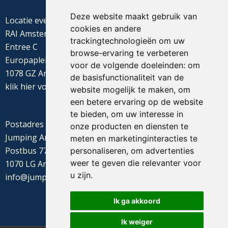
Deze website maakt gebruik van
Locatie evenement
cookies en andere
RAI Amsterdam
trackingtechnologieën om uw
Entree C
browse-ervaring te verbeteren
Europaplein 22
voor de volgende doeleinden:
om
1078 GZ Amsterdam
de basisfunctionaliteit van de
klik
hier
voor de routebeschrijving
website mogelijk te maken
,
om
een betere ervaring op de website
te bieden
,
om uw interesse in
Postadres
onze producten en diensten te
Jumping Amsterdam
meten en marketinginteracties te
Postbus 77655
personaliseren
,
om advertenties
weer te geven die relevanter voor
1070 LG Amsterdam
u zijn
.
info@jumpingamsterdam.nl
Ik ga akkoord
Ik weiger