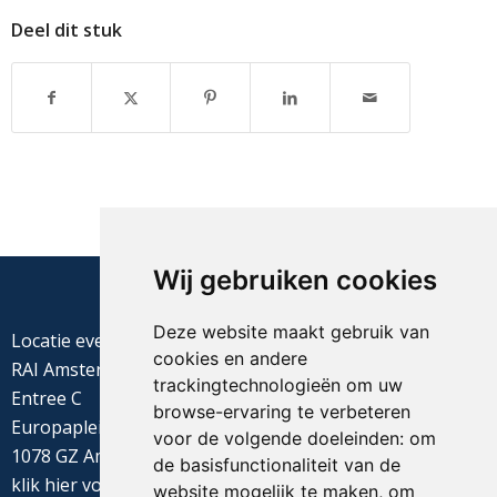
Deel dit stuk
Wij gebruiken cookies
Deze website maakt gebruik van
Locatie evenement
cookies en andere
RAI Amsterdam
trackingtechnologieën om uw
Entree C
browse-ervaring te verbeteren
Europaplein 22
voor de volgende doeleinden:
om
1078 GZ Amsterdam
de basisfunctionaliteit van de
klik
hier
voor de routebeschrijving
website mogelijk te maken
,
om