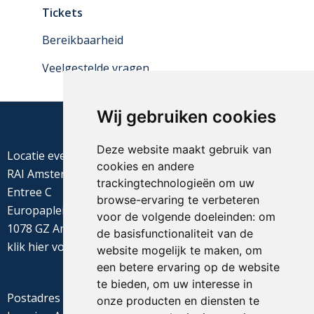
Tickets
Bereikbaarheid
Veelgestelde vragen
Wij gebruiken cookies
Deze website maakt gebruik van
Locatie evenement
cookies en andere
RAI Amsterdam
trackingtechnologieën om uw
Entree C
browse-ervaring te verbeteren
Europaplein 22
voor de volgende doeleinden:
om
1078 GZ Amsterdam
de basisfunctionaliteit van de
klik
hier
voor de routebeschrijving
website mogelijk te maken
,
om
een betere ervaring op de website
te bieden
,
om uw interesse in
Postadres
onze producten en diensten te