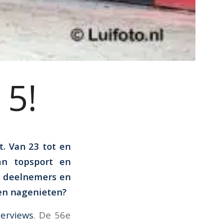
15!
. Van 23 tot en
n topsport en
s, deelnemers en
ven nagenieten?
terviews
. De 56e