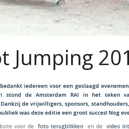
t Jumping 20
 bedankt iedereen voor een geslaagd evenement
ri stond de Amsterdam RAI in het teken va
Dankzij de vrijwilligers, sponsors, standhouder
ubliek was deze editie een groot succes! Nog e
ebsite voor de
foto terugblikken
en de
video in