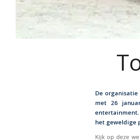
To
De organisatie
met 26 janua
entertainment. 
het geweldige p
Kijk op deze w