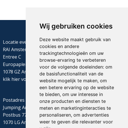
Wij gebruiken cookies
Deze website maakt gebruik van
Locatie evenement
cookies en andere
RAI Amsterdam
trackingtechnologieën om uw
Entree C
browse-ervaring te verbeteren
Europaplein 22
voor de volgende doeleinden:
om
1078 GZ Amsterdam
de basisfunctionaliteit van de
klik
hier
voor de routebeschrijving
website mogelijk te maken
,
om
een betere ervaring op de website
te bieden
,
om uw interesse in
Postadres
onze producten en diensten te
Jumping Amsterdam
meten en marketinginteracties te
Postbus 77655
personaliseren
,
om advertenties
weer te geven die relevanter voor
1070 LG Amsterdam