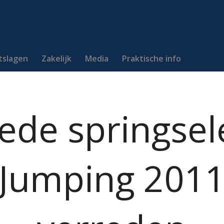
itslagen
Zakelijk
Media
Praktische info
de springsel
Jumping 201