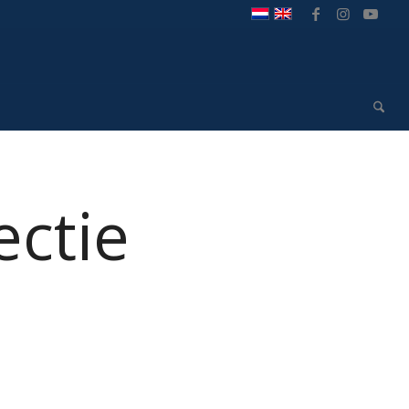
ectie
1