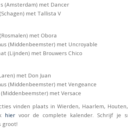
chs (Amsterdam) met Dancer
(Schagen) met Tallista V
 (Rosmalen) met Obora
smus (Middenbeemster) met Uncroyable
at (Lijnden) met Brouwers Chico
(Laren) met Don Juan
smus (Middenbeemster) met Vengeance
e (Middenbeemster) met Versace
cties vinden plaats in Wierden, Haarlem, Houte
ik
hier
voor de complete kalender. Schrijf je 
s groot!