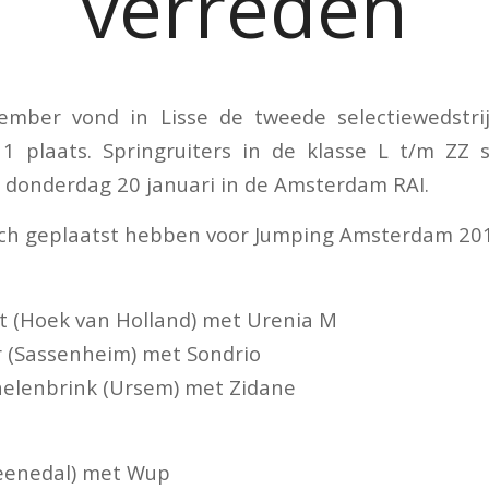
verreden
mber vond in Lisse de tweede selectiewedstri
 plaats. Springruiters in de klasse L t/m ZZ
r donderdag 20 januari in de Amsterdam RAI.
zich geplaatst hebben voor Jumping Amsterdam 201
ot (Hoek van Holland) met Urenia M
r (Sassenheim) met Sondrio
helenbrink (Ursem) met Zidane
Veenedal) met Wup