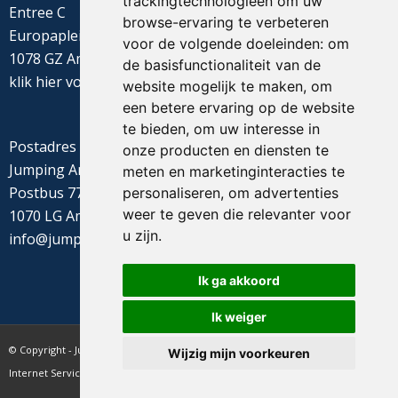
trackingtechnologieën om uw
Entree C
browse-ervaring te verbeteren
Europaplein 22
voor de volgende doeleinden:
om
1078 GZ Amsterdam
de basisfunctionaliteit van de
klik
hier
voor de routebeschrijving
website mogelijk te maken
,
om
een betere ervaring op de website
te bieden
,
om uw interesse in
Postadres
onze producten en diensten te
Jumping Amsterdam
meten en marketinginteracties te
Postbus 77655
personaliseren
,
om advertenties
weer te geven die relevanter voor
1070 LG Amsterdam
u zijn
.
info@jumpingamsterdam.nl
Ik ga akkoord
Ik weiger
© Copyright - Jumping Amsterdam - website realisatie CyberNed
Wijzig mijn voorkeuren
Internet Services