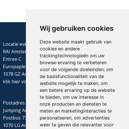
Wij gebruiken cookies
Deze website maakt gebruik van
Locatie evenement
cookies en andere
RAI Amsterdam
trackingtechnologieën om uw
Entree C
browse-ervaring te verbeteren
Europaplein 22
voor de volgende doeleinden:
om
1078 GZ Amsterdam
de basisfunctionaliteit van de
klik
hier
voor de routebeschrijving
website mogelijk te maken
,
om
een betere ervaring op de website
te bieden
,
om uw interesse in
Postadres
onze producten en diensten te
Jumping Amsterdam
meten en marketinginteracties te
Postbus 77655
personaliseren
,
om advertenties
weer te geven die relevanter voor
1070 LG Amsterdam