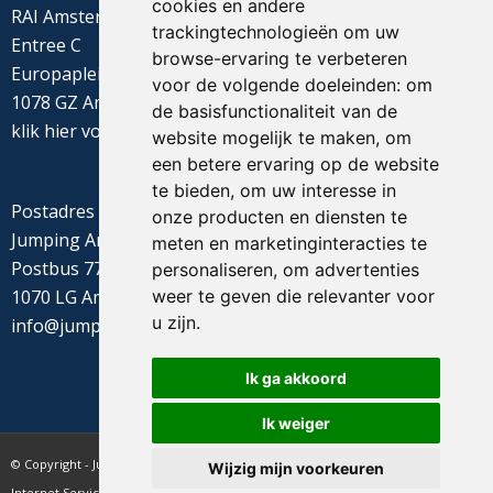
cookies en andere
RAI Amsterdam
trackingtechnologieën om uw
Entree C
browse-ervaring te verbeteren
Europaplein 22
voor de volgende doeleinden:
om
1078 GZ Amsterdam
de basisfunctionaliteit van de
klik
hier
voor de routebeschrijving
website mogelijk te maken
,
om
een betere ervaring op de website
te bieden
,
om uw interesse in
Postadres
onze producten en diensten te
Jumping Amsterdam
meten en marketinginteracties te
Postbus 77655
personaliseren
,
om advertenties
weer te geven die relevanter voor
1070 LG Amsterdam
u zijn
.
info@jumpingamsterdam.nl
Ik ga akkoord
Ik weiger
© Copyright - Jumping Amsterdam - website realisatie CyberNed
Wijzig mijn voorkeuren
Internet Services