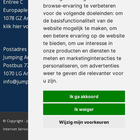
Entree C
browse-ervaring te verbeteren
Europaplein 22
voor de volgende doeleinden:
om
1078 GZ Amsterdam
de basisfunctionaliteit van de
klik
hier
voor de routebeschrijving
website mogelijk te maken
,
om
een betere ervaring op de website
te bieden
,
om uw interesse in
Postadres
onze producten en diensten te
Jumping Amsterdam
meten en marketinginteracties te
Postbus 77655
personaliseren
,
om advertenties
1070 LG Amsterdam
weer te geven die relevanter voor
u zijn
.
info@jumpingamsterdam.nl
Ik ga akkoord
Ik weiger
© Copyright - Jumping Amsterdam - website realisatie CyberNed
Wijzig mijn voorkeuren
Internet Services