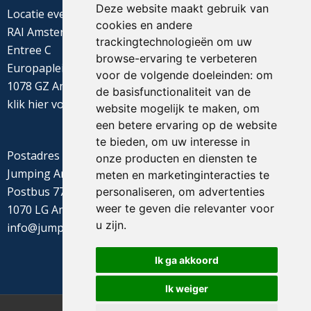
Deze website maakt gebruik van
Locatie evenement
cookies en andere
RAI Amsterdam
trackingtechnologieën om uw
Entree C
browse-ervaring te verbeteren
Europaplein 22
voor de volgende doeleinden:
om
1078 GZ Amsterdam
de basisfunctionaliteit van de
klik
hier
voor de routebeschrijving
website mogelijk te maken
,
om
een betere ervaring op de website
te bieden
,
om uw interesse in
Postadres
onze producten en diensten te
Jumping Amsterdam
meten en marketinginteracties te
Postbus 77655
personaliseren
,
om advertenties
weer te geven die relevanter voor
1070 LG Amsterdam
u zijn
.
info@jumpingamsterdam.nl
Ik ga akkoord
Ik weiger