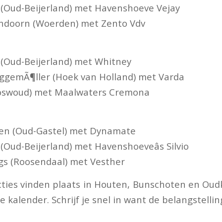
 (Oud-Beijerland) met Havenshoeve Vejay
endoorn (Woerden) met Zento Vdv
 (Oud-Beijerland) met Whitney
ggemÃ¶ller (Hoek van Holland) met Varda
Ooswoud) met Maalwaters Cremona
en (Oud-Gastel) met Dynamate
(Oud-Beijerland) met Havenshoeveâs Silvio
gs (Roosendaal) met Vesther
cties vinden plaats in Houten, Bunschoten en Oudk
 kalender. Schrijf je snel in want de belangstelling