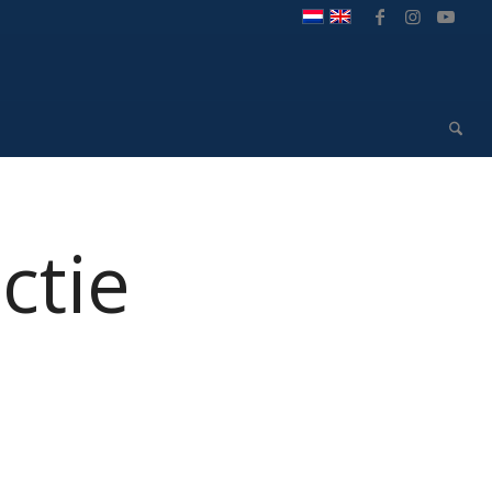
ctie
1