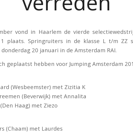
verreden
ber vond in Haarlem de vierde selectiewedstri
 plaats. Springruiters in de klasse L t/m ZZ
r donderdag 20 januari in de Amsterdam RAI.
zich geplaatst hebben voor Jumping Amsterdam 201
rd (Wesbeemster) met Zizitia K
 Breemen (Beverwijk) met Annalita
e (Den Haag) met Ziezo
rs (Chaam) met Laurdes