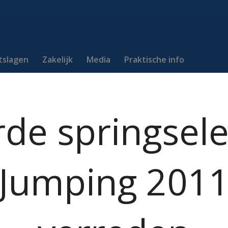
itslagen
Zakelijk
Media
Praktische info
rde springsele
Jumping 201