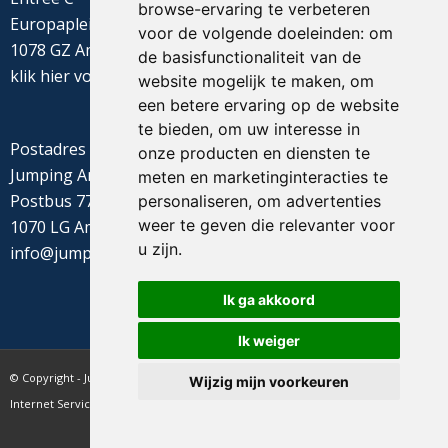
browse-ervaring te verbeteren
Europaplein 22
voor de volgende doeleinden:
om
1078 GZ Amsterdam
de basisfunctionaliteit van de
klik
hier
voor de routebeschrijving
website mogelijk te maken
,
om
een betere ervaring op de website
te bieden
,
om uw interesse in
Postadres
onze producten en diensten te
Jumping Amsterdam
meten en marketinginteracties te
Postbus 77655
personaliseren
,
om advertenties
weer te geven die relevanter voor
1070 LG Amsterdam
u zijn
.
info@jumpingamsterdam.nl
Ik ga akkoord
Ik weiger
© Copyright - Jumping Amsterdam - website realisatie CyberNed
Wijzig mijn voorkeuren
Internet Services