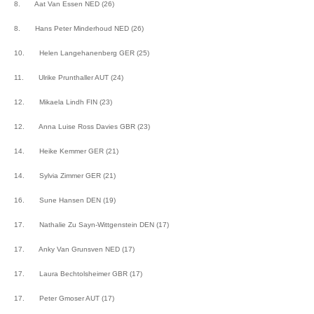
8. Aat Van Essen NED (26)
8. Hans Peter Minderhoud NED (26)
10. Helen Langehanenberg GER (25)
11. Ulrike Prunthaller AUT (24)
12. Mikaela Lindh FIN (23)
12. Anna Luise Ross Davies GBR (23)
14. Heike Kemmer GER (21)
14. Sylvia Zimmer GER (21)
16. Sune Hansen DEN (19)
17. Nathalie Zu Sayn-Wittgenstein DEN (17)
17. Anky Van Grunsven NED (17)
17.
Laura Bechtolsheimer GBR (17)
17. Peter Gmoser AUT (17)