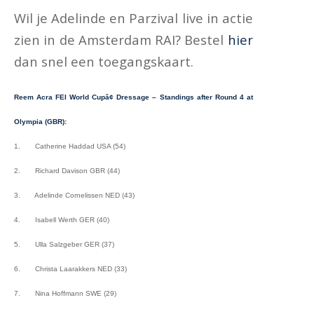
Wil je Adelinde en Parzival live in actie
zien in de Amsterdam RAI? Bestel
hier
dan snel een toegangskaart.
Reem Acra FEI World Cupâ¢ Dressage – Standings after Round 4 at
Olympia (GBR):
1. Catherine Haddad USA (54)
2. Richard Davison GBR (44)
3. Adelinde Cornelissen NED (43)
4. Isabell Werth GER (40)
5.
Ulla Salzgeber GER (37)
6. Christa Laarakkers NED (33)
7. Nina Hoffmann SWE (29)