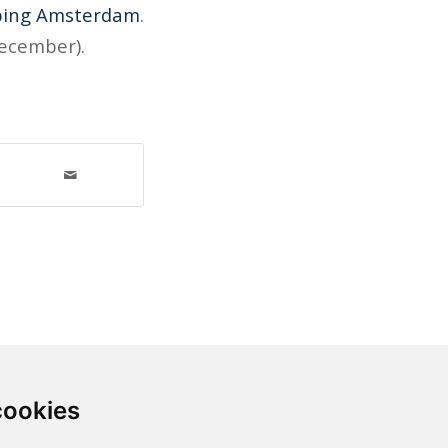
mping Amsterdam
.
december).
cookies