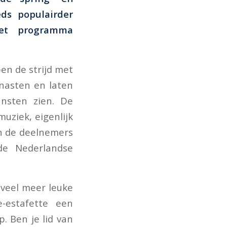
ds populairder
het programma
n de strijd met
mnasten en laten
unsten zien. De
uziek, eigenlijk
an de deelnemers
e Nederlandse
veel meer leuke
e-estafette een
. Ben je lid van