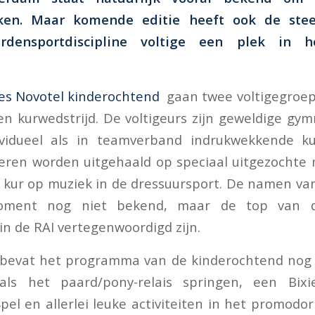
eken. Maar komende editie heeft ook de stee
rdensportdiscipline voltige een plek in 
es Novotel kinderochtend
gaan twee voltigegroepe
en kurwedstrijd. De voltigeurs zijn geweldige gy
vidueel als in teamverband indrukwekkende k
eren worden uitgehaald op speciaal uitgezochte m
e kur op muziek in de dressuursport. De namen v
moment nog niet bekend, maar de top van d
 in de RAI vertegenwoordigd zijn.
e bevat het programma van de kinderochtend nog 
als het paard/pony-relais springen, een Bixi
el en allerlei leuke activiteiten in het promodorp