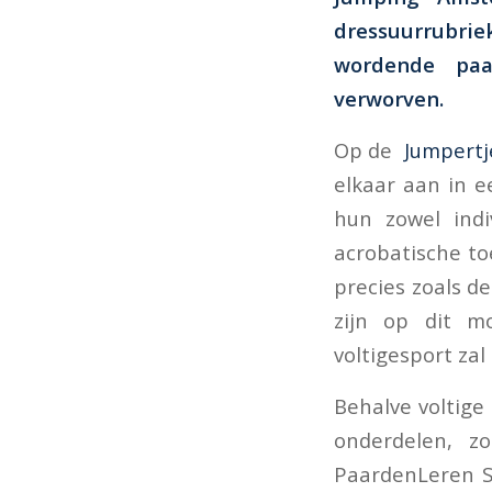
dressuurrubri
wordende paa
verworven.
Op de
Jumpertj
elkaar aan in e
hun zowel indi
acrobatische to
precies zoals d
zijn op dit 
voltigesport zal
Behalve voltig
onderdelen, zo
PaardenLeren Sp