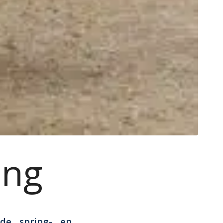
ing
de spring- en