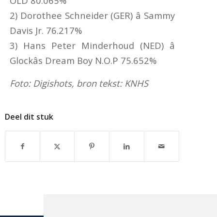
OLD 80.065%
2) Dorothee Schneider (GER) â Sammy
Davis Jr. 76.217%
3) Hans Peter Minderhoud (NED) â
Glockâs Dream Boy N.O.P 75.652%
Foto: Digishots, bron tekst: KNHS
Deel dit stuk