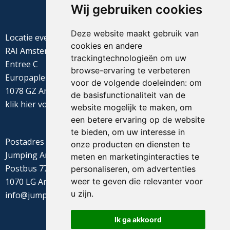
Wij gebruiken cookies
Deze website maakt gebruik van
Locatie evenement
cookies en andere
RAI Amsterdam
trackingtechnologieën om uw
Entree C
browse-ervaring te verbeteren
Europaplein 22
voor de volgende doeleinden:
om
1078 GZ Amsterdam
de basisfunctionaliteit van de
klik
hier
voor de routebeschrijving
website mogelijk te maken
,
om
een betere ervaring op de website
te bieden
,
om uw interesse in
Postadres
onze producten en diensten te
Jumping Amsterdam
meten en marketinginteracties te
Postbus 77655
personaliseren
,
om advertenties
weer te geven die relevanter voor
1070 LG Amsterdam
u zijn
.
info@jumpingamsterdam.nl
Ik ga akkoord