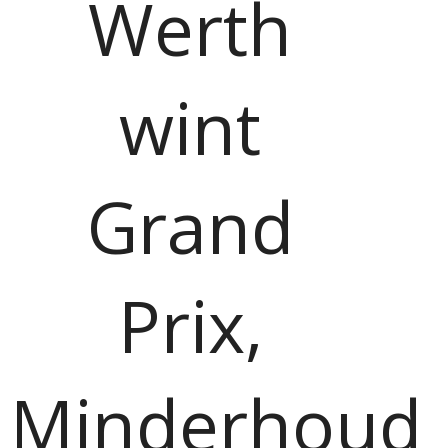
Werth
wint
Grand
Prix,
Minderhoud