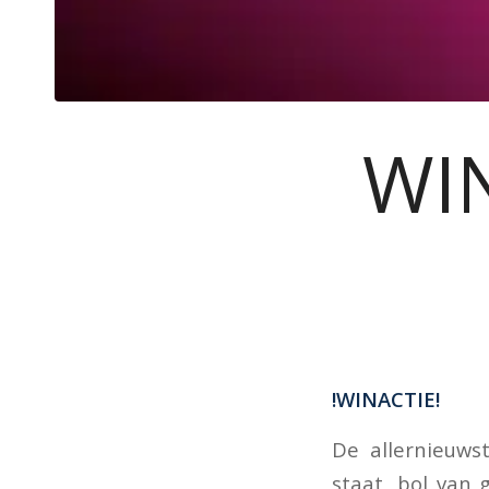
WI
!WINACTIE!
De allernieuwst
staat ‚bol van 