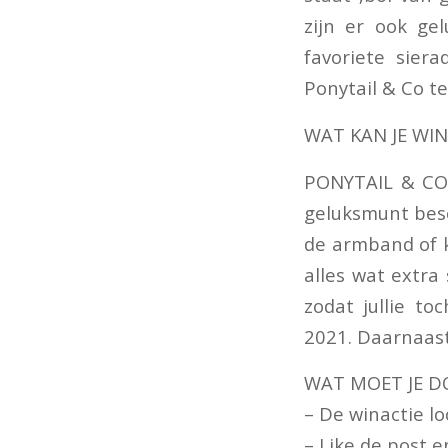
zijn er ook gel
favoriete sier
Ponytail & Co t
WAT KAN JE WI
PONYTAIL & CO 
geluksmunt besc
de armband of k
alles wat extra
zodat jullie 
2021. Daarnaast
WAT MOET JE D
– De winactie l
– Like de post 