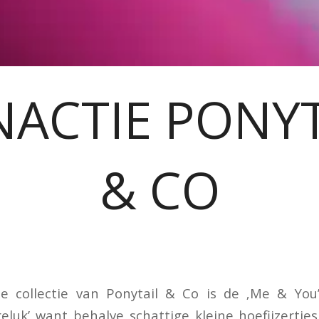
NACTIE PONYT
& CO
e collectie van Ponytail & Co is de ‚Me & You’
geluk’ want behalve schattige kleine hoefijzertje