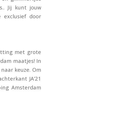
.. Jij kunt jouw
 exclusief door
tting met grote
rdam maatjes! In
n naar keuze. Om
achterkant JA’21
ping Amsterdam