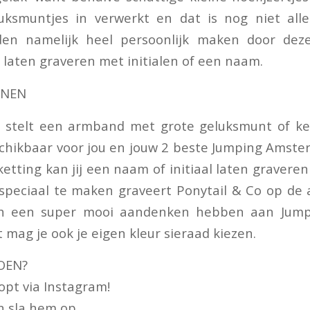
uksmuntjes in verwerkt en dat is nog niet alles
aden namelijk heel persoonlijk maken door deze
e laten graveren met initialen of een naam.
NNEN
stelt een armband met grote geluksmunt of ke
hikbaar voor jou en jouw 2 beste Jumping Amste
etting kan jij een naam of initiaal laten gravere
 speciaal te maken graveert Ponytail & Co op de 
toch een super mooi aandenken hebben aan Jum
 mag je ook je eigen kleur sieraad kiezen.
OEN?
oopt via Instagram!
en sla hem op