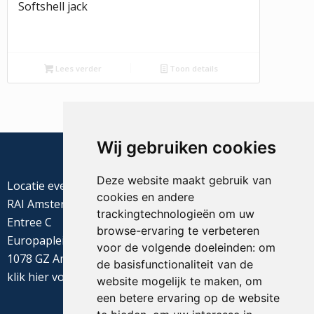
Softshell jack
Lees verder
Toon details
Wij gebruiken cookies
Deze website maakt gebruik van
Locatie evenement
cookies en andere
RAI Amsterdam
trackingtechnologieën om uw
Entree C
browse-ervaring te verbeteren
Europaplein 22
voor de volgende doeleinden:
om
1078 GZ Amsterdam
de basisfunctionaliteit van de
klik
hier
voor de routebeschrijving
website mogelijk te maken
,
om
een betere ervaring op de website