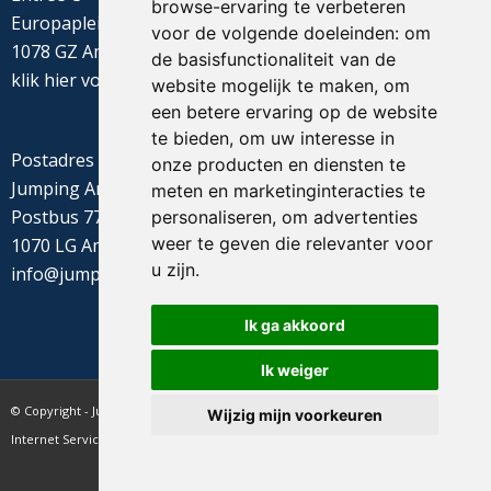
browse-ervaring te verbeteren
Europaplein 22
voor de volgende doeleinden:
om
1078 GZ Amsterdam
de basisfunctionaliteit van de
klik
hier
voor de routebeschrijving
website mogelijk te maken
,
om
een betere ervaring op de website
te bieden
,
om uw interesse in
Postadres
onze producten en diensten te
Jumping Amsterdam
meten en marketinginteracties te
Postbus 77655
personaliseren
,
om advertenties
weer te geven die relevanter voor
1070 LG Amsterdam
u zijn
.
info@jumpingamsterdam.nl
Ik ga akkoord
Ik weiger
© Copyright - Jumping Amsterdam - website realisatie CyberNed
Wijzig mijn voorkeuren
Internet Services