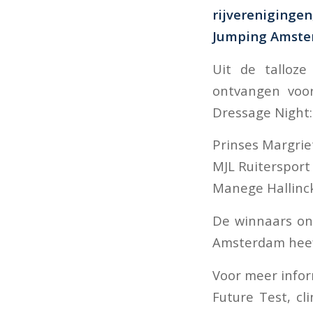
rijverenigingen
Jumping Amster
Uit de talloze
ontvangen voo
Dressage Night:
Prinses Margri
MJL Ruitersport 
Manege Hallinck
De winnaars ont
Amsterdam heef
Voor meer info
Future Test, c