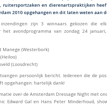
, ruitersportzaken en dierenartspraktijken hee
dam 2010 opgehangen en dit laten weten aan de
 inzendingen zijn 3 winnaars gekozen die elk
r het avondprogramma van zondag 24 januari
et Manege (Westerbork)
(Heiloo)
veld (Loosdrecht)
vangen persoonlijk bericht. Iedereen die de po
t opgehangen: hartelijk dank!
rmatie over de Amsterdam Dressage Night met on
linic Edward Gal en Hans Peter Minderhoud, show