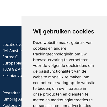
Wij gebruiken cookies
Deze website maakt gebruik van
Locatie evenement
cookies en andere
RAI Amsterdam
trackingtechnologieën om uw
Entree C
browse-ervaring te verbeteren
Europaplein 22
voor de volgende doeleinden:
om
1078 GZ Amsterdam
de basisfunctionaliteit van de
klik
hier
voor de routebeschrijving
website mogelijk te maken
,
om
een betere ervaring op de website
te bieden
,
om uw interesse in
Postadres
onze producten en diensten te
Jumping Amsterdam
meten en marketinginteracties te
Postbus 77655
personaliseren
,
om advertenties