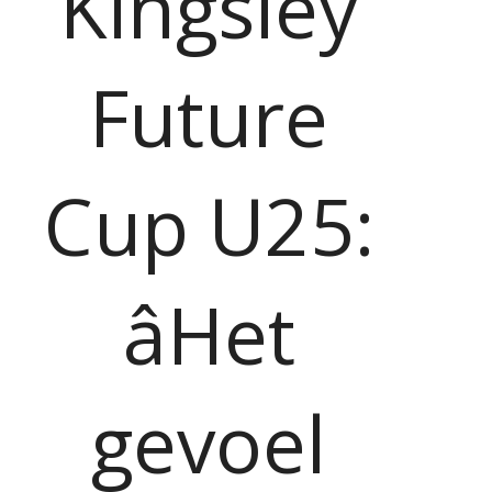
Kingsley
Future
Cup U25:
âHet
gevoel