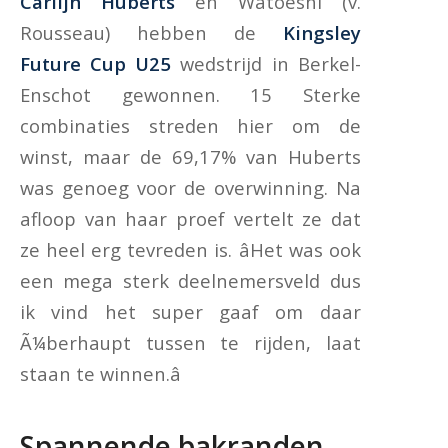
Carlijn Huberts
en Watoeshi (v.
Rousseau) hebben de
Kingsley
Future Cup U25
wedstrijd in Berkel-
Enschot gewonnen. 15 Sterke
combinaties streden hier om de
winst, maar de 69,17% van Huberts
was genoeg voor de overwinning. Na
afloop van haar proef vertelt ze dat
ze heel erg tevreden is. âHet was ook
een mega sterk deelnemersveld dus
ik vind het super gaaf om daar
Ã¼berhaupt tussen te rijden, laat
staan te winnen.â
Spannende bakranden