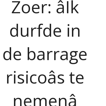
Zoer: âIk
durfde in
de barrage
risicoâs te
nemenâ