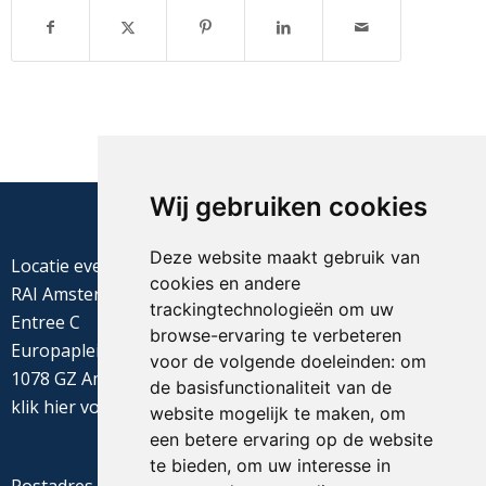
Wij gebruiken cookies
Deze website maakt gebruik van
Locatie evenement
cookies en andere
RAI Amsterdam
trackingtechnologieën om uw
Entree C
browse-ervaring te verbeteren
Europaplein 22
voor de volgende doeleinden:
om
1078 GZ Amsterdam
de basisfunctionaliteit van de
klik
hier
voor de routebeschrijving
website mogelijk te maken
,
om
een betere ervaring op de website
te bieden
,
om uw interesse in