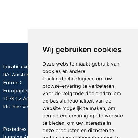
Wij gebruiken cookies
Deze website maakt gebruik van
Locatie evenement
cookies en andere
RAI Amsterdam
trackingtechnologieën om uw
Entree C
browse-ervaring te verbeteren
Europaplein 22
voor de volgende doeleinden:
om
1078 GZ Amsterdam
de basisfunctionaliteit van de
klik
hier
voor de routebeschrijving
website mogelijk te maken
,
om
een betere ervaring op de website
te bieden
,
om uw interesse in
Postadres
onze producten en diensten te
Jumping Amsterdam
meten en marketinginteracties te