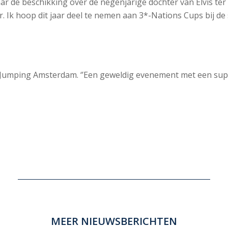
r de beschikking over de negenjarige dochter van Elvis ter P
r. Ik hoop dit jaar deel te nemen aan 3*-Nations Cups bij de
 Jumping Amsterdam. ‘’Een geweldig evenement met een super
MEER NIEUWSBERICHTEN