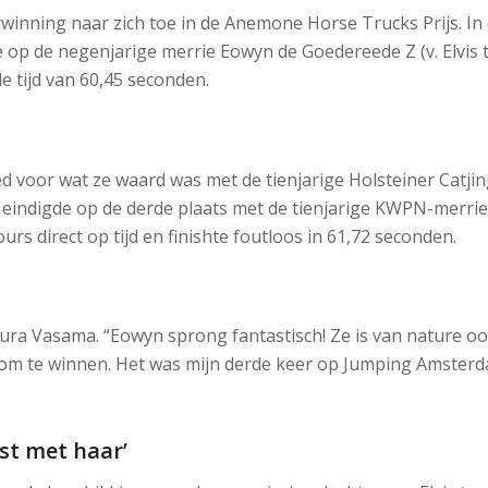
winning naar zich toe in de Anemone Horse Trucks Prijs. In
 op de negenjarige merrie Eowyn de Goedereede Z (v. Elvis t
e tijd van 60,45 seconden.
voor wat ze waard was met de tienjarige Holsteiner Catjing
eindigde op de derde plaats met de tienjarige KWPN-merrie 
cours direct op tijd en finishte foutloos in 61,72 seconden.
 Aura Vasama. “Eowyn sprong fantastisch! Ze is van nature o
ch om te winnen. Het was mijn derde keer op Jumping Amsterda
mst met haar’