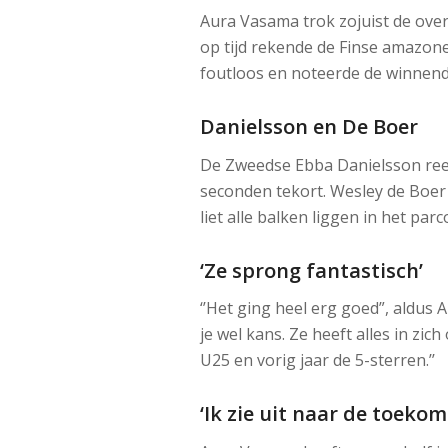
Aura Vasama trok zojuist de over
op tijd rekende de Finse amazone
foutloos en noteerde de winnend
Danielsson en De Boer
De Zweedse Ebba Danielsson reed 
seconden tekort. Wesley de Boer 
liet alle balken liggen in het par
‘Ze sprong fantastisch’
‘’Het ging heel erg goed”, aldus
je wel kans. Ze heeft alles in zi
U25 en vorig jaar de 5-sterren.’’
‘Ik zie uit naar de toeko