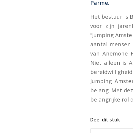
Parme.
Het bestuur is 
voor zijn jare
“Jumping Amste
aantal mensen e
van Anemone Ho
Niet alleen is 
bereidwillighe
Jumping Amster
belang. Met dez
belangrijke rol 
Deel dit stuk