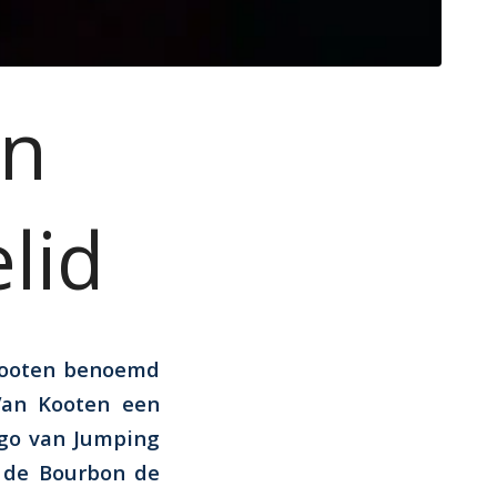
en
lid
Kooten benoemd
 Van Kooten een
ogo van Jumping
 de Bourbon de