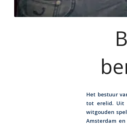
B
be
Het bestuur v
tot erelid. Ui
witgouden spel
Amsterdam en 