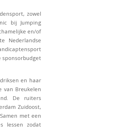
densport, zowel
nic bij Jumping
chamelijke en/of
te Nederlandse
andicaptensport
se sponsorbudget
driksen en haar
ie van Breukelen
d. De ruiters
erdam Zuidoost,
g. Samen met een
es lessen zodat