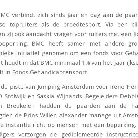
MC verbindt zich sinds jaar en dag aan de paar
e topruiters als de breedtesport. Via een cli
n zij ook aandacht vragen voor ruiters met een li
e beperking. BMC heeft samen met andere gro
unieke initiatief genomen om een fonds voor Geh
Dit houdt in dat BMC minimaal 1% van het jaarlijk
lt in Fonds Gehandicaptensport.
de piste van Jumping Amsterdam voor Irene Hen
© Stolwijk en Saskia Wijnands. Begeleiders Debb
n Breukelen hadden de paarden aan de han
gden de Prins Willen Alexander manege uit Amst
ste instantie richt op mensen met een beperkin
illigers verzorgen de gediplomeerde instructric