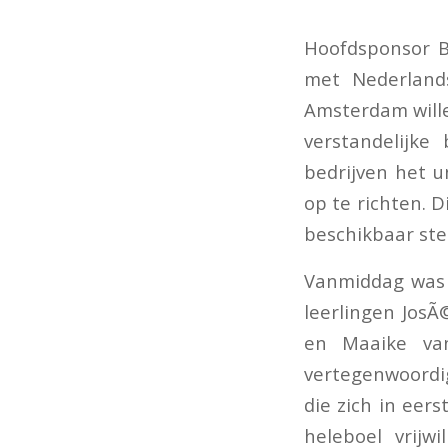
Hoofdsponsor B
met Nederlands
Amsterdam wille
verstandelijk
bedrijven het 
op te richten. 
beschikbaar ste
Vanmiddag was 
leerlingen JosÃ
en Maaike va
vertegenwoordi
die zich in eer
heleboel vrijw