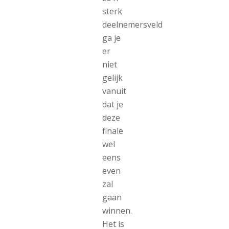
sterk
deelnemersveld
ga je
er
niet
gelijk
vanuit
dat je
deze
finale
wel
eens
even
zal
gaan
winnen.
Het is