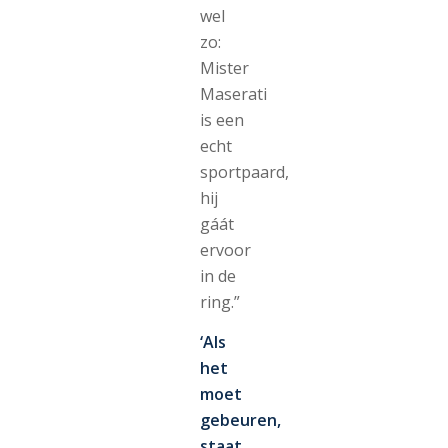
wel
zo:
Mister
Maserati
is een
echt
sportpaard,
hij
gáát
ervoor
in de
ring.”
‘Als
het
moet
gebeuren,
staat