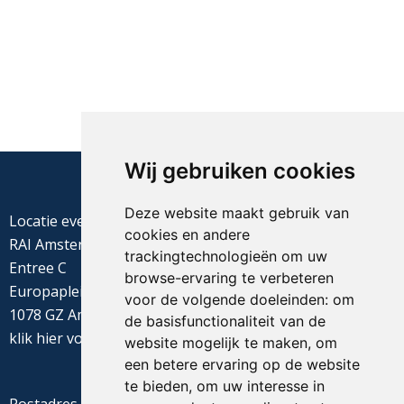
Wij gebruiken cookies
Deze website maakt gebruik van
Locatie evenement
cookies en andere
RAI Amsterdam
trackingtechnologieën om uw
Entree C
browse-ervaring te verbeteren
Europaplein 22
voor de volgende doeleinden:
om
1078 GZ Amsterdam
de basisfunctionaliteit van de
klik
hier
voor de routebeschrijving
website mogelijk te maken
,
om
een betere ervaring op de website
te bieden
,
om uw interesse in
Postadres