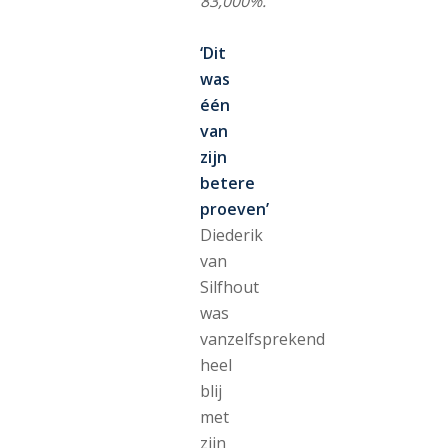
83,000%.
‘Dit
was
één
van
zijn
betere
proeven’
Diederik
van
Silfhout
was
vanzelfsprekend
heel
blij
met
zijn