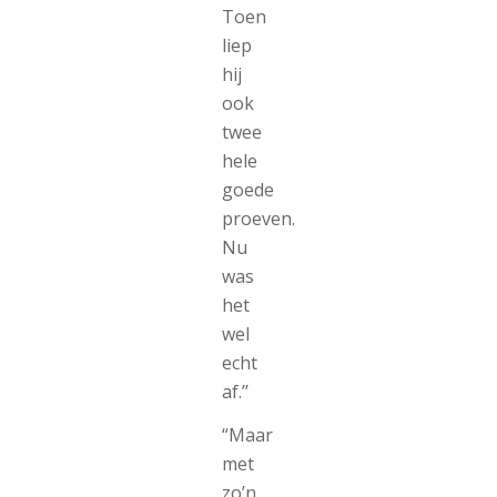
Toen
liep
hij
ook
twee
hele
goede
proeven.
Nu
was
het
wel
echt
af.’’
“Maar
met
zo’n