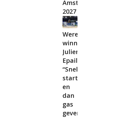
Amsterdam
2027
Wereldbeker
winnaar
Julien
Epaillard:
“Snel
starten
en
dan
gas
geven”