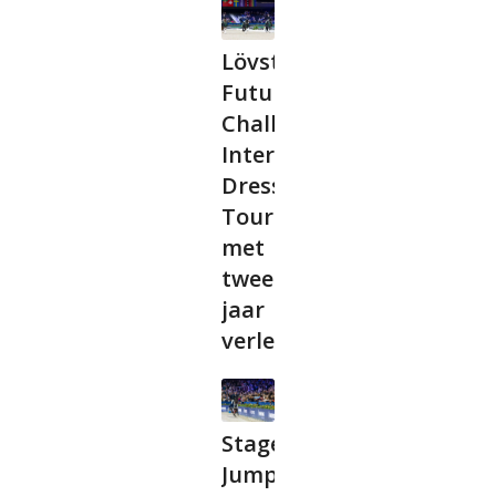
Lövsta
Future
Challenge
International
Dressage
Tour
met
twee
jaar
verlengd
Stagelopen bij
Jumping